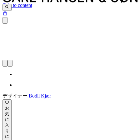
Skip to content
デザイナー
Bodil Kjær
お
気
に
入
り
に