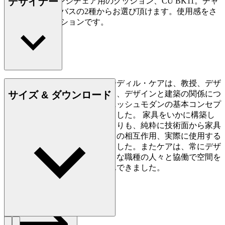
デザイナー
アのBK11 ラウンジチェア用のクッション、CU BK11。チャ
コールとキャンバスの2種からお選び頂けます。使用感をさ
らに高めるオプションです。
デンマークのデザイナー、ボーディル・ケアは、教授、デザ
サイズ & ダウンロード
イナーとして世界中を飛び回り、デザインと建築の関係につ
いての自身の知識を広め、デニッシュモダンの基本コンセプ
トの普及に大きく貢献してきました。 家具をいかに構築し
ていくかを優先し、フォルムよりも、純粋に技術面から家具
デザインを追求。モダン建築との相互作用、実際に使用する
人をコンセプトの核としていました。またケアは、常にデザ
インの背景に関心を持ち、様々な職種の人々と協働で空間を
より最適化することに取り組んできました。
詳しく見る Bodil Kjær