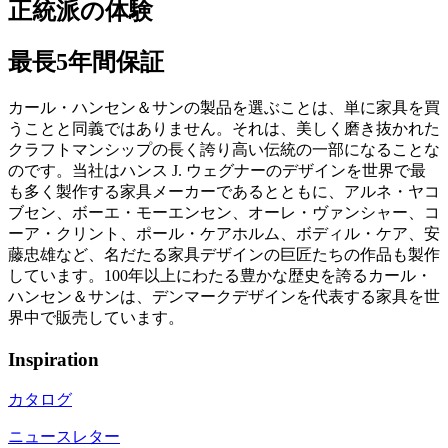
正統派の体験
最長5年間保証
カール・ハンセン＆サンの製品を選ぶことは、単に家具を買
うことと同義ではありません。それは、美しく磨き抜かれた
クラフトマンシップの長く誇り高い伝統の一部になることな
のです。当社はハンス J. ウェグナーのデザインを世界で最
も多く製作する家具メーカーであるとともに、アルネ・ヤコ
ブセン、ボーエ・モーエンセン、オーレ・ヴァンシャー、コ
ーア・クリント、ポール・ケアホルム、ボディル・ケア、安
藤忠雄など、名だたる家具デザインの巨匠たちの作品も製作
しています。100年以上にわたる豊かな歴史を誇るカール・
ハンセン＆サンは、デンマークデザインを代表する家具を世
界中で販売しています。
Inspiration
カタログ
ニュースレター