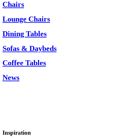
If you need help, please contact customer service via:
Chairs
Tel.: +45 66 12 14 04
info@carlhansen.dk
Lounge Chairs
Dining Tables
Sofas & Daybeds
Coffee Tables
News
Inspiration