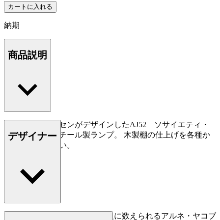
カートに入れる
納期
商品説明
アルネ・ヤコブセンがデザインしたAJ52 ソサイエティ・
デザイナー
テーブル用のスチール製ランプ。 木製棚の仕上げを各種か
らお選びください。
デンマーク屈指の建築家の一人に数えられるアルネ・ヤコブ