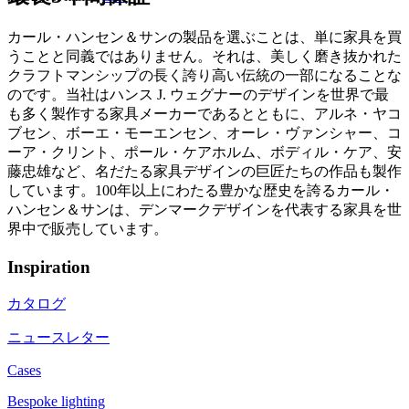
カール・ハンセン＆サンの製品を選ぶことは、単に家具を買
うことと同義ではありません。それは、美しく磨き抜かれた
クラフトマンシップの長く誇り高い伝統の一部になることな
のです。当社はハンス J. ウェグナーのデザインを世界で最
も多く製作する家具メーカーであるとともに、アルネ・ヤコ
ブセン、ボーエ・モーエンセン、オーレ・ヴァンシャー、コ
ーア・クリント、ポール・ケアホルム、ボディル・ケア、安
藤忠雄など、名だたる家具デザインの巨匠たちの作品も製作
しています。100年以上にわたる豊かな歴史を誇るカール・
ハンセン＆サンは、デンマークデザインを代表する家具を世
界中で販売しています。
Inspiration
カタログ
ニュースレター
Cases
Bespoke lighting