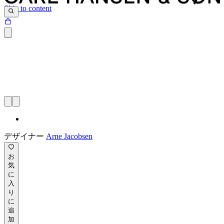
Skip to content
デザイナー
Arne Jacobsen
お
気
に
入
り
に
追
加