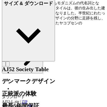
サイズ & ダウンロード
セン (1902-1971) は、国際的にもモダニズムの代名詞とな
り、その厳格で表現力豊かなスタイルは、彼の生み出した建
築とデザイン作品全体の特徴となりました。半世紀にわたっ
て建築、家具デザイン、工業デザインの分野に足跡を残し、
少なからぬ数の名作を生み出したヤコブセンの
詳しく見る Arne Jacobsen
AJ52 Society Table
デンマークデザイン
正統派の体験
ダウンロード
AJ52-L.zip
|
ZIP
最長5年間保証
AJ52_revit.zip
|
ZIP