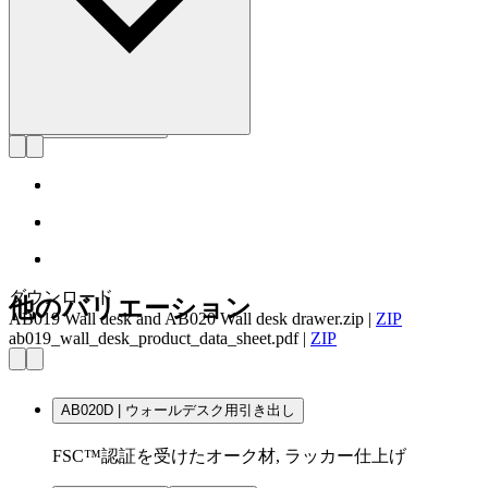
ダウンロード
他のバリエーション
AB019 Wall desk and AB020 Wall desk drawer.zip
|
ZIP
ab019_wall_desk_product_data_sheet.pdf
|
ZIP
AB020D | ウォールデスク用引き出し
FSC™認証を受けたオーク材, ラッカー仕上げ