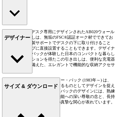
AB019ウォールデスク専用にデザインされたAB020ウォール
デザイナー
デスク用引き出しは、無垢のFSC®認証オーク材でできてお
り、ステンレス製サポートでデスクの下に取り付けること
も、デスクトップに直接設置することもできます。デザイナ
ーのアンカー・バックが体験した日本のコンパクトな暮らし
にインスピレーションを得たこの引き出しは、便利な充電器
用コンセントも備えた、エレガントで機能的な収納アクセサ
リーです。
デザイナー兼家具職人のアンカー・バック (1983年～) は、
サイズ & ダウンロード
人間を中心として問題を解決するものとしてデザインを捉え
ていることで知られています。バックのデザインには、熟練
の職人技と入念に考えられた機能への深い尊敬の念と、長持
ちする製品を生み出すことへの真摯な関心が表れています。
詳しく見る Anker Bak