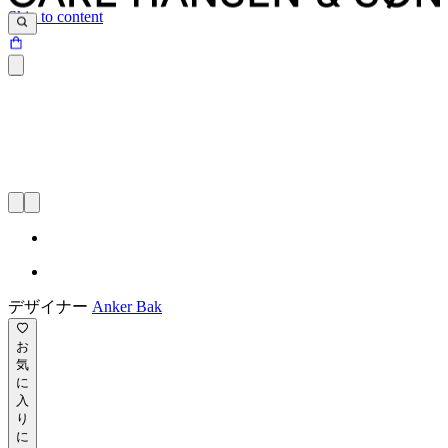
Skip to content
デザイナー
Anker Bak
お
気
に
入
り
に