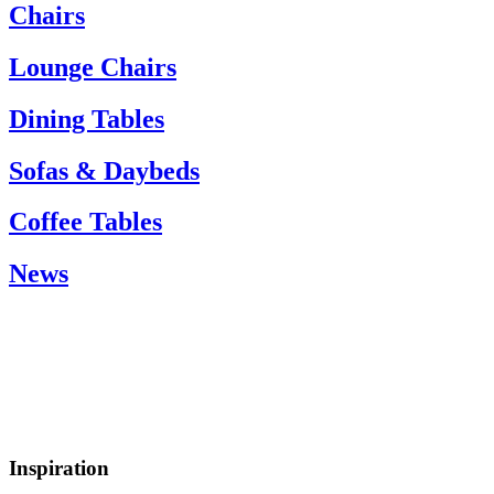
If you need help, please contact customer service via:
Chairs
Tel.: +45 66 12 14 04
info@carlhansen.dk
Lounge Chairs
Dining Tables
Sofas & Daybeds
Coffee Tables
News
Inspiration