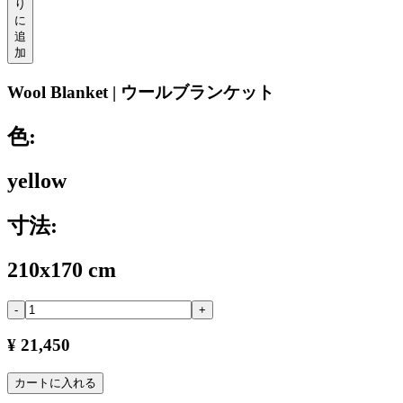
り
に
追
加
Wool Blanket | ウールブランケット
色:
yellow
寸法:
210x170 cm
-
+
¥ 21,450
カートに入れる