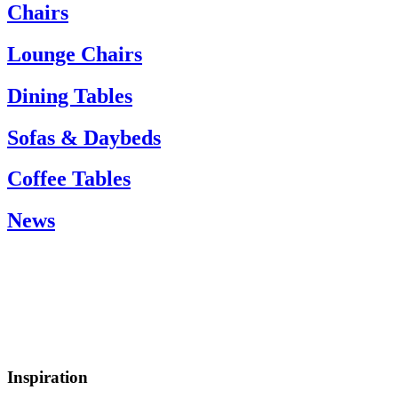
If you need help, please contact customer service via:
Chairs
Tel.: +45 66 12 14 04
info@carlhansen.dk
Lounge Chairs
Dining Tables
Sofas & Daybeds
Coffee Tables
News
Inspiration