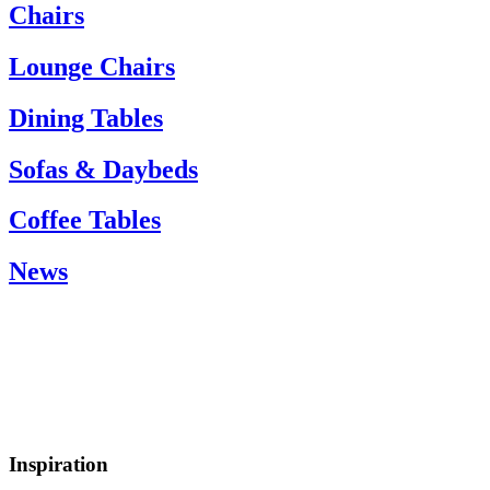
If you need help, please contact customer service via:
Chairs
Tel.: +45 66 12 14 04
info@carlhansen.dk
Lounge Chairs
Dining Tables
Sofas & Daybeds
Coffee Tables
News
Inspiration