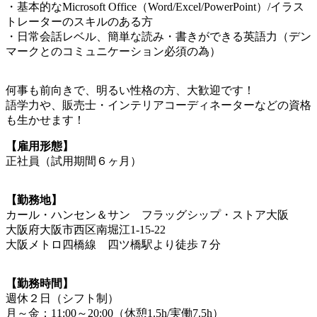
・基本的なMicrosoft Office（Word/Excel/PowerPoint）/イラス
トレーターのスキルのある方
・日常会話レベル、簡単な読み・書きができる英語力（デン
マークとのコミュニケーション必須の為）
何事も前向きで、明るい性格の方、大歓迎です！
語学力や、販売士・インテリアコーディネーターなどの資格
も生かせます！
【雇用形態】
正社員（試用期間６ヶ月）
【勤務地】
カール・ハンセン＆サン フラッグシップ・ストア大阪
大阪府大阪市西区南堀江1-15-22
大阪メトロ四橋線 四ツ橋駅より徒歩７分
【勤務時間】
週休２日（シフト制）
月～金：11:00～20:00（休憩1.5h/実働7.5h）