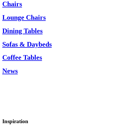
If you need help, please contact customer service via:
Chairs
Tel.: +45 66 12 14 04
info@carlhansen.dk
Lounge Chairs
Dining Tables
Sofas & Daybeds
Coffee Tables
News
Inspiration