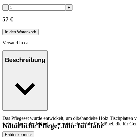
-
+
57 €
In den Warenkorb
Versand in ca.
Beschreibung
Das Pflegeset wurde entwickelt, um ölbehandelte Holz-Tischplatten 
Lebensdauer der Möbel – eine natürliche Wahl für Möbel, die für Ge
Natürliche Pflege, Jahr für Jahr
Entdecke mehr