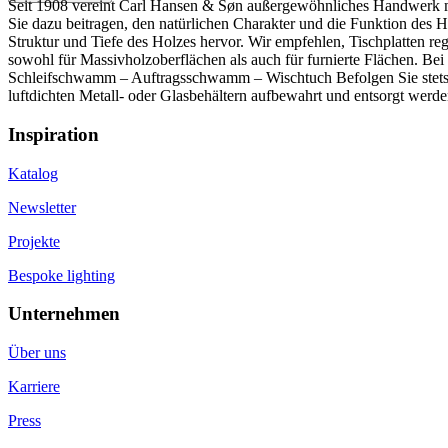
Seit 1908 vereint Carl Hansen & Søn außergewöhnliches Handwerk mit
Sie dazu beitragen, den natürlichen Charakter und die Funktion des 
Struktur und Tiefe des Holzes hervor. Wir empfehlen, Tischplatten r
sowohl für Massivholzoberflächen als auch für furnierte Flächen. Bei f
Schleifschwamm – Auftragsschwamm – Wischtuch Befolgen Sie stets s
luftdichten Metall- oder Glasbehältern aufbewahrt und entsorgt werd
Inspiration
Katalog
Newsletter
Projekte
Bespoke lighting
Unternehmen
Über uns
Karriere
Press