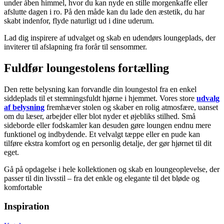
under åben himmel, hvor du kan nyde en stille morgenkaffe eller
afslutte dagen i ro. På den måde kan du lade den æstetik, du har
skabt indenfor, flyde naturligt ud i dine uderum.
Lad dig inspirere af udvalget og skab en udendørs loungeplads, der
inviterer til afslapning fra forår til sensommer.
Fuldfør loungestolens fortælling
Den rette belysning kan forvandle din loungestol fra en enkel
siddeplads til et stemningsfuldt hjørne i hjemmet. Vores store
udvalg
af belysning
fremhæver stolen og skaber en rolig atmosfære, uanset
om du læser, arbejder eller blot nyder et øjebliks stilhed. Små
sideborde eller fodskamler kan desuden gøre loungen endnu mere
funktionel og indbydende. Et velvalgt tæppe eller en pude kan
tilføre ekstra komfort og en personlig detalje, der gør hjørnet til dit
eget.
Gå på opdagelse i hele kollektionen og skab en loungeoplevelse, der
passer til din livsstil – fra det enkle og elegante til det bløde og
komfortable
Inspiration