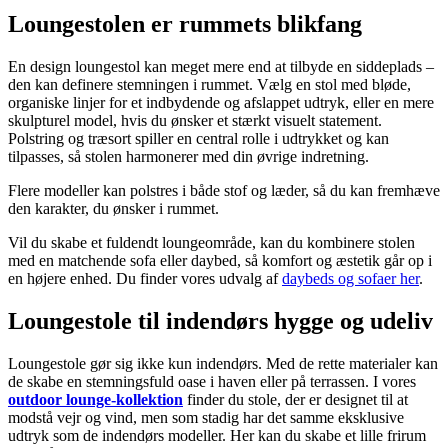
Loungestolen er rummets blikfang
En design loungestol kan meget mere end at tilbyde en siddeplads –
den kan definere stemningen i rummet. Vælg en stol med bløde,
organiske linjer for et indbydende og afslappet udtryk, eller en mere
skulpturel model, hvis du ønsker et stærkt visuelt statement.
Polstring og træsort spiller en central rolle i udtrykket og kan
tilpasses, så stolen harmonerer med din øvrige indretning.
Flere modeller kan polstres i både stof og læder, så du kan fremhæve
den karakter, du ønsker i rummet.
Vil du skabe et fuldendt loungeområde, kan du kombinere stolen
med en matchende sofa eller daybed, så komfort og æstetik går op i
en højere enhed. Du finder vores udvalg af
daybeds og sofaer her
.
Loungestole til indendørs hygge og udeliv
Loungestole gør sig ikke kun indendørs. Med de rette materialer kan
de skabe en stemningsfuld oase i haven eller på terrassen. I vores
outdoor lounge-kollektion
finder du stole, der er designet til at
modstå vejr og vind, men som stadig har det samme eksklusive
udtryk som de indendørs modeller. Her kan du skabe et lille frirum