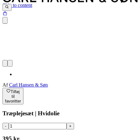
Skip to content
Af
Carl Hansen & Søn
Tilføj
til
favoritter
Træplejesæt | Hvidolie
-
+
395 kr.