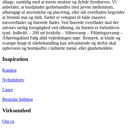
slitage, samtidig med at træets struktur og dybde fremhæves. Vi
anbefaler, at bordplader genbehandles med jævne mellemrum,
afhængigt af anvendelse og placering, eller når overfladen begynder
at fremstå mat og slidt. Sættet er velegnet til både massive
træoverflader og finerede flader. Ved finerede overflader skal der
udvises særlig forsigtighed ved slibning, da fineren er forholdsvis
tynd. Indhold: – 200 ml hvidolie – Slibesvamp – Påføringssvamp –
Aftørringsklud Følg altid vejledningen nøje. Bemærk, at klude og
svampe brugt til oliebehandling kan selvantænde og derfor skal
opbevares og bortskaffes i lufttætte metal- eller glasbeholdere.
Inspiration
Katalog
Nyhedsbrev
Cases
Bespoke lighting
Virksomhed
Om os