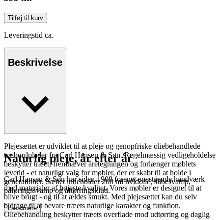
Tilføj til kurv
Leveringstid ca.
Beskrivelse
Plejesættet er udviklet til at pleje og genopfriske oliebehandlede
træbordplader fra Carl Hansen & Søn. Regelmæssig vedligeholdelse
Naturlig pleje, år efter år
beskytter træet, fremhæver åretegningen og forlænger møblets
levetid - et naturligt valg for møbler, der er skabt til at holde i
Carl Hansen & Søn har siden 1908 forenet enestående håndværk
generationer. Sættet indeholder 200 ml hvidolie, slibesvamp,
med materialer af højeste kvalitet. Vores møbler er designet til at
påføringssvamp og aftørringsklud.
blive brugt - og til at ældes smukt. Med plejesættet kan du selv
bidrage til at bevare træets naturlige karakter og funktion.
Læs mere
Oliebehandling beskytter træets overflade mod udtørring og daglig