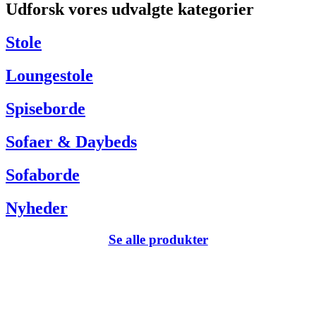
Udforsk vores udvalgte kategorier
Har du brug for hjælp så kontakt venligst kundeservice via:
Tel +45 63 13 26 72
Stole
webshop@carlhansen.dk
Loungestole
Spiseborde
Sofaer & Daybeds
Sofaborde
Nyheder
Se alle produkter