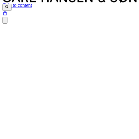
Skip to content
Siden du prøver at tilgå, findes desværre ikke.
Det kan være at siden er blevet flyttet, at der er et problem med det
link du har klikket på eller internetadressen ikke eksisterer.